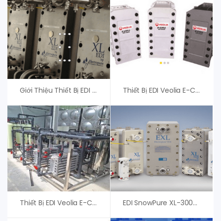
Giới Thiệu Thiết Bị EDI SnowPure XL-200-R
Thiết Bị EDI Veolia E-Cell 3X-12 EU – An Vi Group
Thiết Bị EDI Veolia E-Cell 3X-8 – An Vi Group
EDI SnowPure XL-300-DER – Phân Phối Chính Hãng