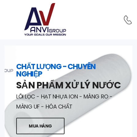
CHẤT LƯỢNG - CHUYÊN
NGHIỆP
SẢN PHẨM XỬ LÝ NƯỚC
LÕI LỌC - HẠT NHỰA ION - MÀNG RO -
MÀNG UF - HÓA CHẤT
MUA HÀNG