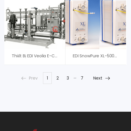
Thiết Bị EDI Veolia E-Cell-3X Stack – Phân Phối Chính Hãng
EDI SnowPure XL-500-HTS – Thiết Bị Khử Ion Trong Nước
…
Prev
1
2
3
7
Next