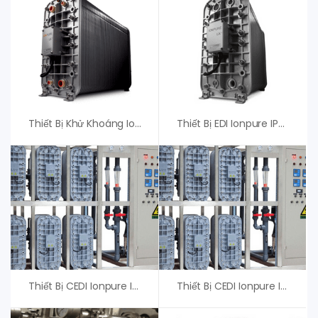
Thiết Bị Khử Khoáng Ionpure IP-LXM45Z-5, Xylem (Evoqua)
Thiết Bị EDI Ionpure IP-LXM18HI-3, Xylem (Evoqua) – Giá Tốt
Thiết Bị CEDI Ionpure IP-LXM24Z-5, Xylem (Evoqua)
Thiết Bị CEDI Ionpure IP-VNX28EP-2 Xylem (Evoqua)