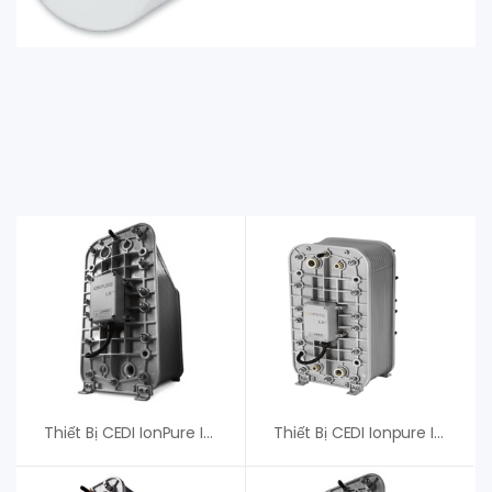
Thiết Bị CEDI IonPure IP-LXM24X-4 Xylem (Evoqua)
Thiết Bị CEDI Ionpure IP-LXM24HI-3, Xylem (Evoqua) – Giá Tốt