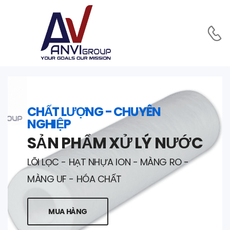
CHẤT LƯỢNG - CHUYÊN
NGHIỆP
SẢN PHẨM XỬ LÝ NƯỚC
LÕI LỌC - HẠT NHỰA ION - MÀNG RO -
MÀNG UF - HÓA CHẤT
MUA HÀNG