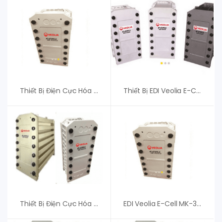
Thiết Bị Điện Cực Hóa EDI Veolia E-Cell 3X-2 EU
Thiết Bị EDI Veolia E-Cell 3X-2 – Giá Tốt Cho Khách Hàng
Thiết Bị Điện Cực Hóa EDI Veolia E-Cell 3X-12
EDI Veolia E-Cell MK-3MiniHT Stack – An Vi Group