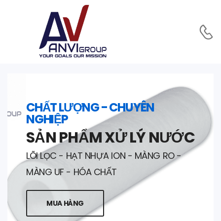
CHẤT LƯỢNG - CHUYÊN
NGHIỆP
SẢN PHẨM XỬ LÝ NƯỚC
LÕI LỌC - HẠT NHỰA ION - MÀNG RO -
MÀNG UF - HÓA CHẤT
MUA HÀNG