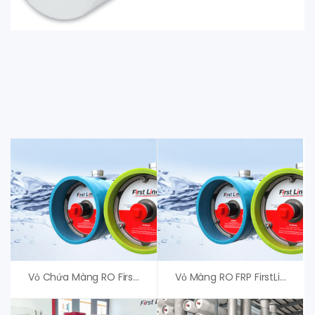
Vỏ Chứa Màng RO First Line F80-600S Kiểu Side Port
Vỏ Màng RO FRP FirstLine – Vessel RO