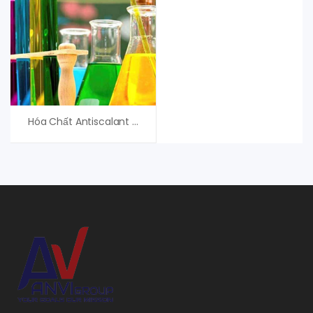
Hóa Chất Antiscalant Hypersperse MSI410 – Veolia (Suez)