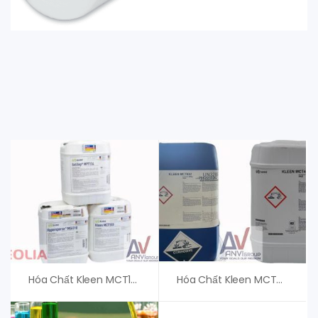
Hóa Chất Kleen MCT103 Veolia (Suez) Chính Hãng, Tẩy Cặn Màng
Hóa Chất Kleen MCT405 Veolia (Suez) Chính Hãng