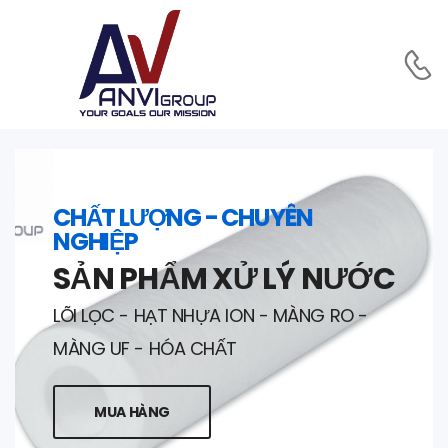
CHẤT LƯỢNG - CHUYÊN
NGHIỆP
SẢN PHẨM XỬ LÝ NƯỚC
LÕI LỌC - HẠT NHỰA ION - MÀNG RO -
MÀNG UF - HÓA CHẤT
MUA HÀNG