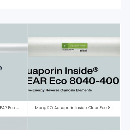
Màng RO Aquaporin Inside CLEAR Eco 4040
Màng RO Aquaporin Inside Clear Eco 8040-400