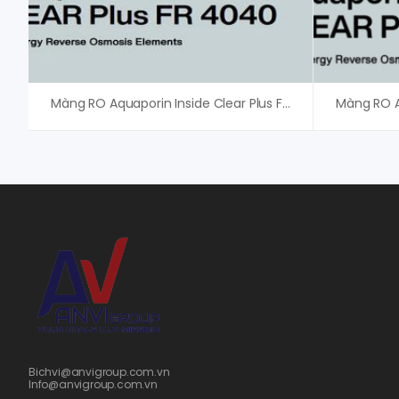
Màng RO Aquaporin Inside Clear Plus FR 4040
Bichvi@anvigroup.com.vn
Info@anvigroup.com.vn