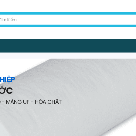
HIỆP
ƯỚC
O - MÀNG UF - HÓA CHẤT