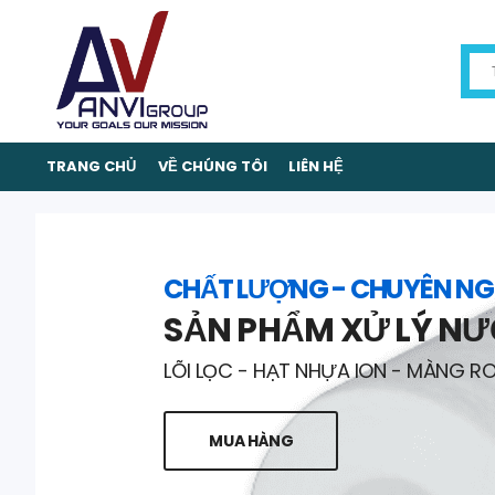
TRANG CHỦ
VỀ CHÚNG TÔI
LIÊN HỆ
CHẤT LƯỢNG - CHUYÊN NG
SẢN PHẨM XỬ LÝ N
LÕI LỌC - HẠT NHỰA ION - MÀNG R
MUA HÀNG