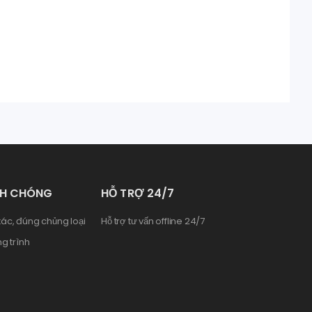
NH CHÓNG
HỖ TRỢ 24/7
ác, đúng chủng loại
Hỗ trợ tư vấn offline 24/7
g trình