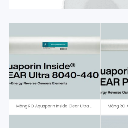
Màng RO Aquaporin Inside Clear Ultra 8040-440 – Giá Tốt