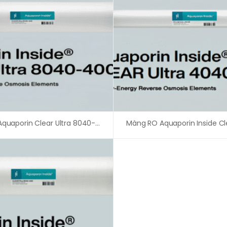
Màng RO Aquaporin Clear Ultra 8040-400 – An Vi Group