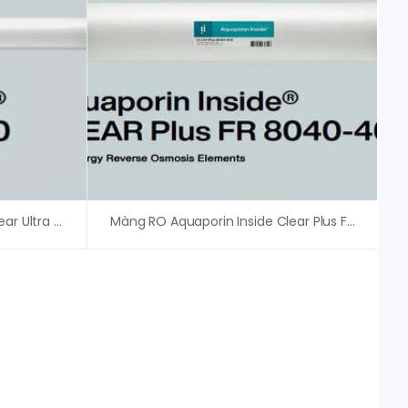
Màng RO Aquaporin Inside Clear Ultra 4040
Màng RO Aquaporin Inside Clear Plus FR 8040-400