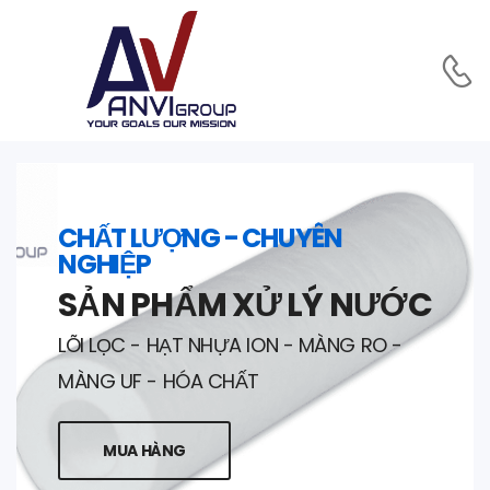
CHẤT LƯỢNG - CHUYÊN
NGHIỆP
SẢN PHẨM XỬ LÝ NƯỚC
LÕI LỌC - HẠT NHỰA ION - MÀNG RO -
MÀNG UF - HÓA CHẤT
MUA HÀNG