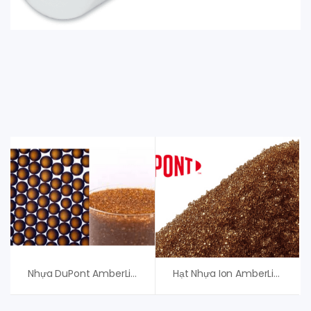
Nhựa DuPont AmberLite FPC88 UPS Na, Nhựa Khử Ion, An Vi Group
Hạt Nhựa Ion AmberLite HPR650 H – Dupont