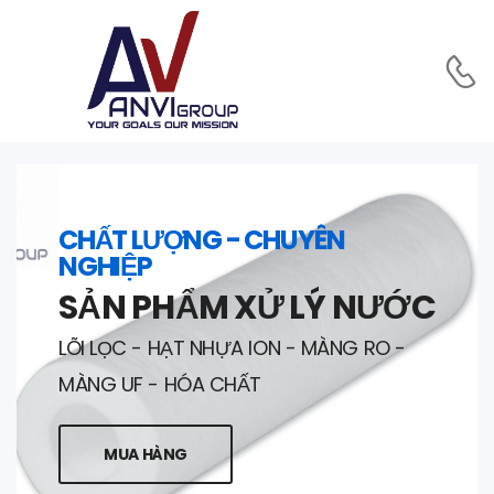
CHẤT LƯỢNG - CHUYÊN
NGHIỆP
SẢN PHẨM XỬ LÝ NƯỚC
LÕI LỌC - HẠT NHỰA ION - MÀNG RO -
MÀNG UF - HÓA CHẤT
MUA HÀNG