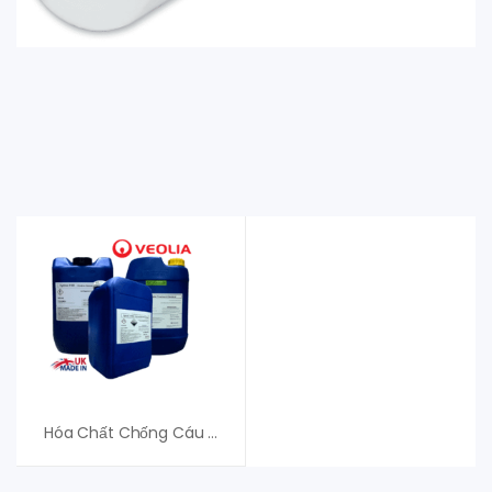
Hóa Chất Chống Cáu Cặn Hệ Thống RO Hydrex 4102 – Xuất Xứ Anh