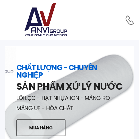
CHẤT LƯỢNG - CHUYÊN
NGHIỆP
SẢN PHẨM XỬ LÝ NƯỚC
LÕI LỌC - HẠT NHỰA ION - MÀNG RO -
MÀNG UF - HÓA CHẤT
MUA HÀNG