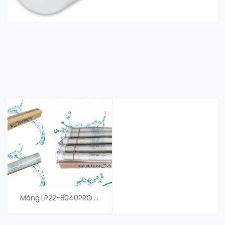
Màng LP22-8040PRO Vontron, An Vi Group