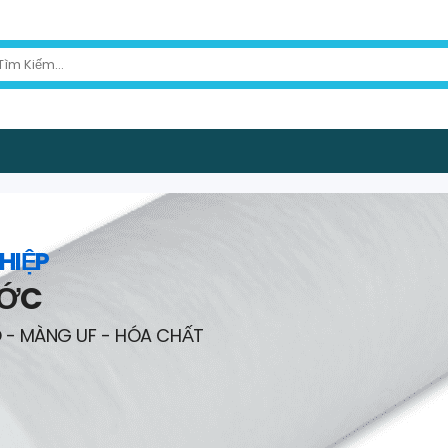
HIỆP
ƯỚC
O - MÀNG UF - HÓA CHẤT