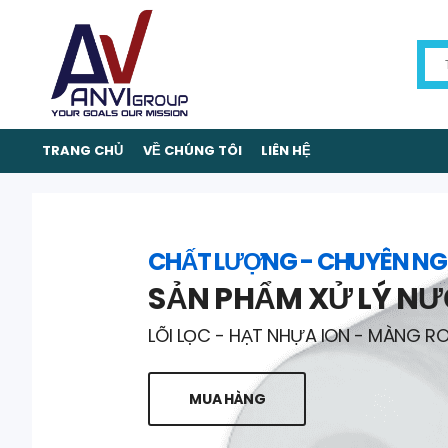
TRANG CHỦ
VỀ CHÚNG TÔI
LIÊN HỆ
CHẤT LƯỢNG - CHUYÊN NG
SẢN PHẨM XỬ LÝ N
LÕI LỌC - HẠT NHỰA ION - MÀNG R
MUA HÀNG