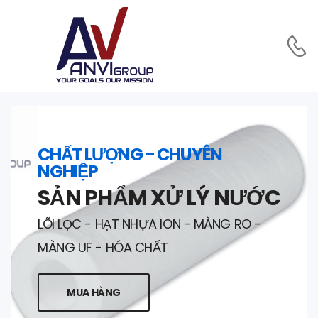
CHẤT LƯỢNG - CHUYÊN
NGHIỆP
SẢN PHẨM XỬ LÝ NƯỚC
LÕI LỌC - HẠT NHỰA ION - MÀNG RO -
MÀNG UF - HÓA CHẤT
MUA HÀNG