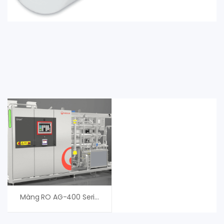
Màng RO AG-400 Series AG HR – Veolia (Suez)