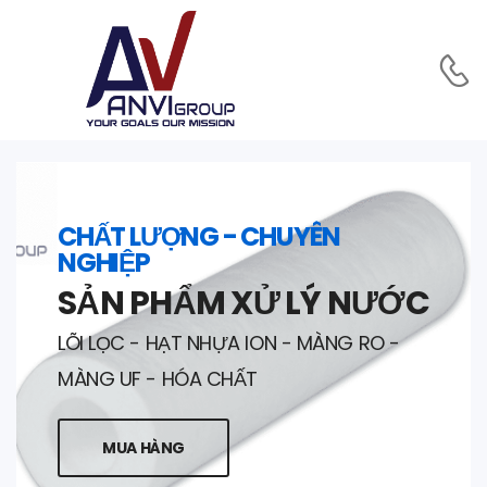
CHẤT LƯỢNG - CHUYÊN
NGHIỆP
SẢN PHẨM XỬ LÝ NƯỚC
LÕI LỌC - HẠT NHỰA ION - MÀNG RO -
MÀNG UF - HÓA CHẤT
MUA HÀNG