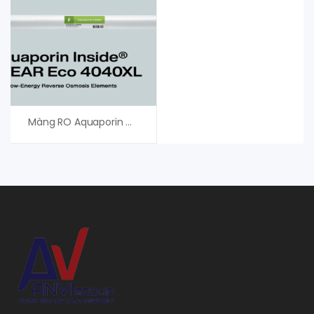
Màng RO Aquaporin Clear Eco 4040XL- Phân Phối Chính Hãng