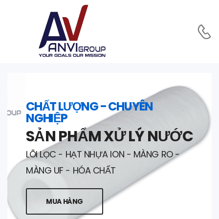
CHẤT LƯỢNG - CHUYÊN
NGHIỆP
SẢN PHẨM XỬ LÝ NƯỚC
LÕI LỌC - HẠT NHỰA ION - MÀNG RO -
MÀNG UF - HÓA CHẤT
MUA HÀNG