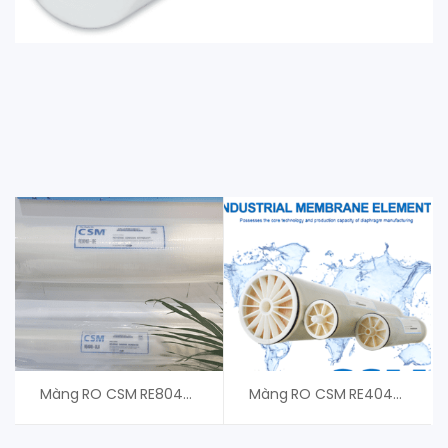
Màng RO CSM RE8040-BLN440
Màng RO CSM RE4040-FLR – An Vi Group