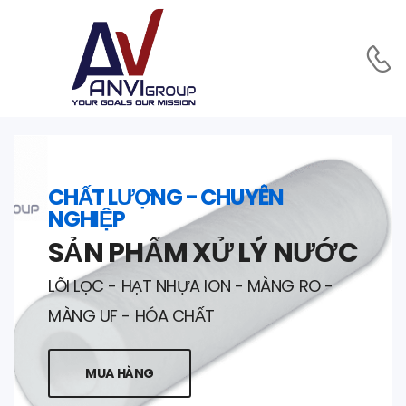
CHẤT LƯỢNG - CHUYÊN
NGHIỆP
SẢN PHẨM XỬ LÝ NƯỚC
LÕI LỌC - HẠT NHỰA ION - MÀNG RO -
MÀNG UF - HÓA CHẤT
MUA HÀNG