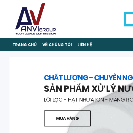
TRANG CHỦ
VỀ CHÚNG TÔI
LIÊN HỆ
CHẤT LƯỢNG - CHUYÊN NG
SẢN PHẨM XỬ LÝ N
LÕI LỌC - HẠT NHỰA ION - MÀNG R
MUA HÀNG