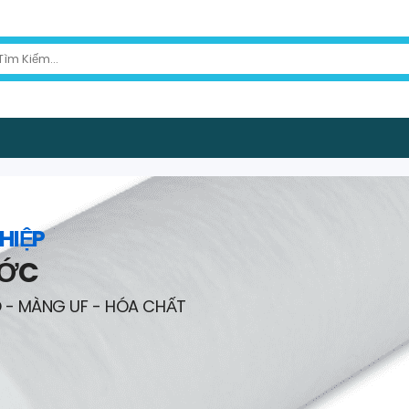
HIỆP
ƯỚC
O - MÀNG UF - HÓA CHẤT