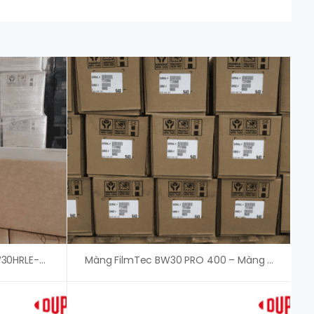
Màng RO Dupont FilmTec SW30HRLE-440i – An Vi Group
Màng FilmTec BW30 PRO 400 – Màng RO Dupont