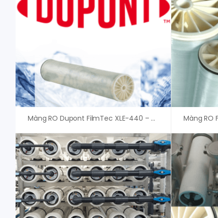
Màng RO Dupont FilmTec XLE-440 – Giải Pháp Lọc Nước Hiệu Quả