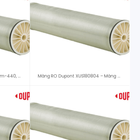
Màng RO FilmTec Eco Platinum-440, Chính Hãng
Màng RO Dupont XUS180804 – Màng RO Dupont FilmTec