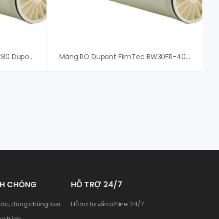
Màng RO FilmTec Fortilife-XC80 Dupont – Giá Tốt
Màng RO Dupont FilmTec BW30FR-400/34 – Giá Tốt
NH CHÓNG
HỖ TRỢ 24/7
ác, đúng chủng loại
Hỗ trợ tư vấn offline 24/7
g trình