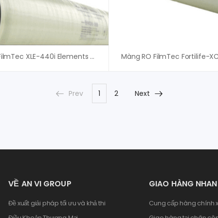
Màng RO FilmTec XLE-440i Elements Dupont – An Vi Group
Prev
1
2
Next
VỀ AN VI GROUP
GIAO HÀNG NHA
Đề xuất giải pháp tối ưu và khả thi
Cung cấp hàng chính x
Điều Khoản Thương Mại
Giao hàng tại chân côn