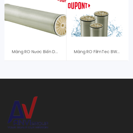
Màng RO Nước Biển DuPont FilmTec SW30XLE-400
Màng RO FilmTec BW30HRLE-440 – Lọc Nước Hiệu Quả