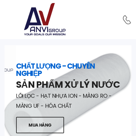
CHẤT LƯỢNG - CHUYÊN
NGHIỆP
SẢN PHẨM XỬ LÝ NƯỚC
LÕI LỌC - HẠT NHỰA ION - MÀNG RO -
MÀNG UF - HÓA CHẤT
MUA HÀNG