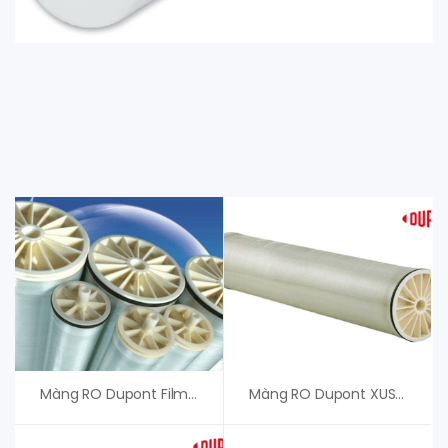
Màng RO Dupont FilmTec BW30 PRO-400/34i, An Vi Group
Màng RO Dupont XUS180804 – Màng RO Dupont FilmTec