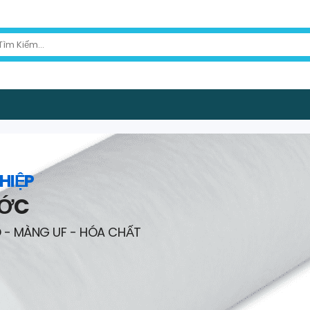
HIỆP
ƯỚC
O - MÀNG UF - HÓA CHẤT