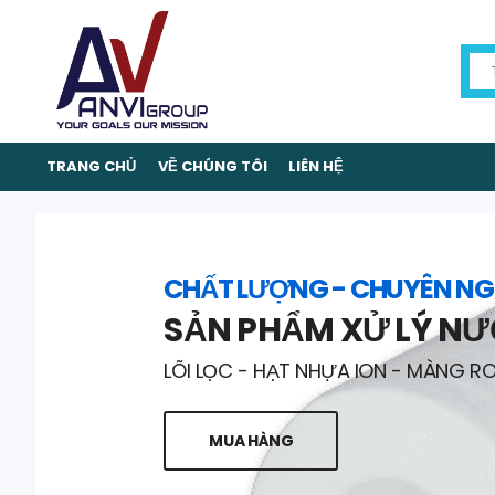
TRANG CHỦ
VỀ CHÚNG TÔI
LIÊN HỆ
CHẤT LƯỢNG - CHUYÊN NG
SẢN PHẨM XỬ LÝ N
LÕI LỌC - HẠT NHỰA ION - MÀNG R
MUA HÀNG