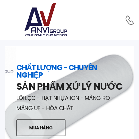
CHẤT LƯỢNG - CHUYÊN
NGHIỆP
SẢN PHẨM XỬ LÝ NƯỚC
LÕI LỌC - HẠT NHỰA ION - MÀNG RO -
MÀNG UF - HÓA CHẤT
MUA HÀNG