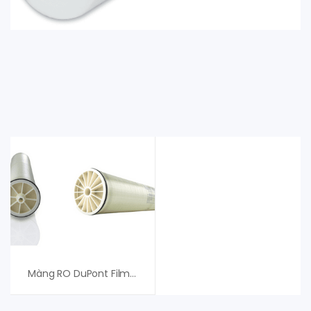
Màng RO DuPont FilmTec XLE PRO-2540 – An Vi Group