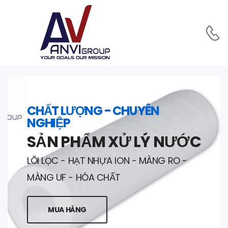
CHẤT LƯỢNG - CHUYÊN
NGHIỆP
SẢN PHẨM XỬ LÝ NƯỚC
LÕI LỌC - HẠT NHỰA ION - MÀNG RO -
MÀNG UF - HÓA CHẤT
MUA HÀNG