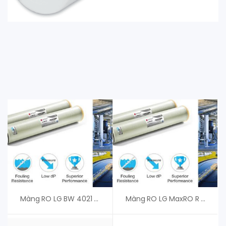
Màng RO LG BW 4021 R – Màng RO LG Chem Hàn Quốc
Màng RO LG MaxRO R – An Vi Group