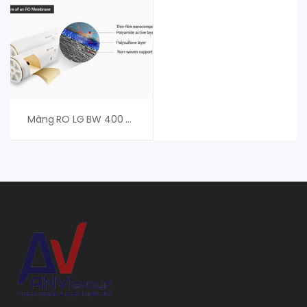
Màng RO LG BW 400 R – Màng RO LG Chem NanoH2O