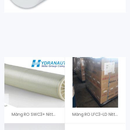
Màng RO SWC3+ Nitto Denko, An Vi Group
Màng RO LFC3-LD Nitto Denko Hydranautics – Giá Tốt