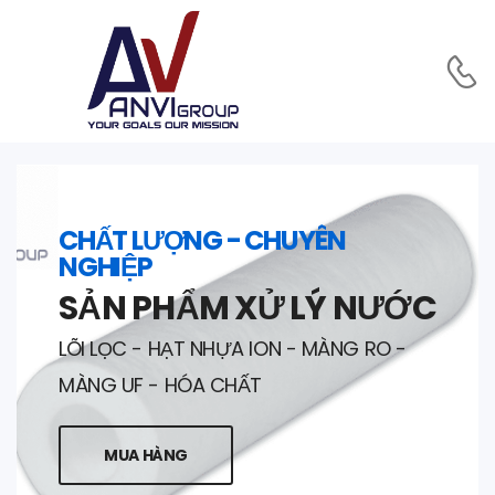
CHẤT LƯỢNG - CHUYÊN
NGHIỆP
SẢN PHẨM XỬ LÝ NƯỚC
LÕI LỌC - HẠT NHỰA ION - MÀNG RO -
MÀNG UF - HÓA CHẤT
MUA HÀNG