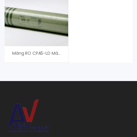
Màng RO CPA5-LD Màng Nitto Denko