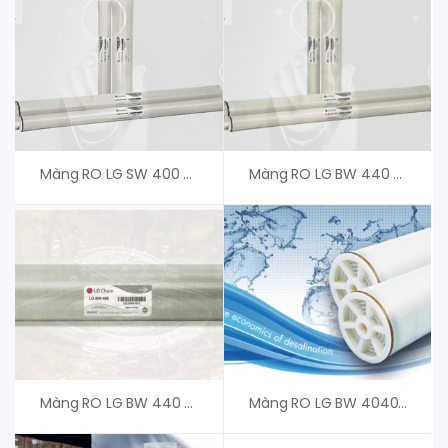
Màng RO LG SW 400 R G2- Giá Tốt
Màng RO LG BW 440 R Dura – Màng Thẩm Thấu Ngược NanoH2O
Màng RO LG BW 440 ES, Màng RO LG Chem NanoH2O
Màng RO LG BW 4040 ES – An Vi Group Phân Phối