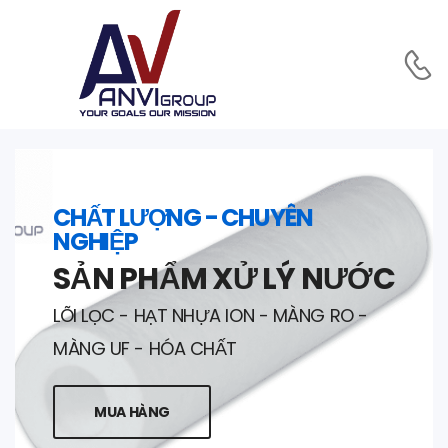
CHẤT LƯỢNG - CHUYÊN
NGHIỆP
SẢN PHẨM XỬ LÝ NƯỚC
LÕI LỌC - HẠT NHỰA ION - MÀNG RO -
MÀNG UF - HÓA CHẤT
MUA HÀNG