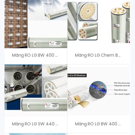
Màng RO LG BW 400 AFR G2, Màng RO LG Chem NanoH2O
Màng RO LG Chem BW 400 ES – Giá Tốt Cho Khách Hàng
Màng RO LG SW 440 SR, Màng RO LG Chem
Màng RO LG BW 400 R – Màng RO LG Chem NanoH2O