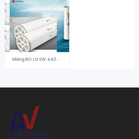
Màng RO LG SW 440 R G2- An Vi Group Cung Cấp