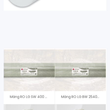
Màng RO LG SW 400 SR G2 – Giá Tốt Cho Khách Hàng
Màng RO LG BW 2540 R – Xuất Xứ Hàn Quốc