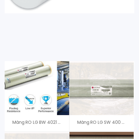
Màng RO LG BW 4021 R – Màng RO LG Chem Hàn Quốc
Màng RO LG SW 400 SR G2 – Giá Tốt Cho Khách Hàng