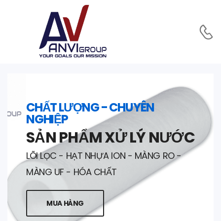
CHẤT LƯỢNG - CHUYÊN
NGHIỆP
SẢN PHẨM XỬ LÝ NƯỚC
LÕI LỌC - HẠT NHỰA ION - MÀNG RO -
MÀNG UF - HÓA CHẤT
MUA HÀNG