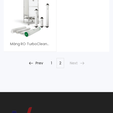
Màng RO TurboClean Heat Sanitizable MANN HUMMEL
Prev
1
2
Next