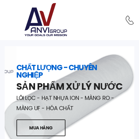
CHẤT LƯỢNG - CHUYÊN
NGHIỆP
SẢN PHẨM XỬ LÝ NƯỚC
LÕI LỌC - HẠT NHỰA ION - MÀNG RO -
MÀNG UF - HÓA CHẤT
MUA HÀNG