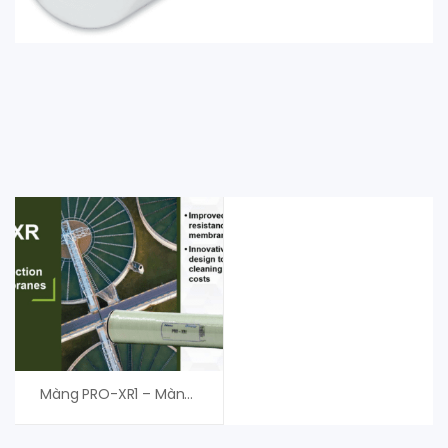
Màng PRO-XR1 – Màng RO Nitto Denko Hydranautics