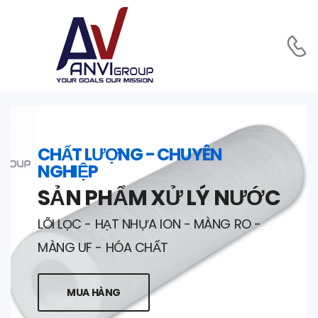
CHẤT LƯỢNG - CHUYÊN
NGHIỆP
SẢN PHẨM XỬ LÝ NƯỚC
LÕI LỌC - HẠT NHỰA ION - MÀNG RO -
MÀNG UF - HÓA CHẤT
MUA HÀNG