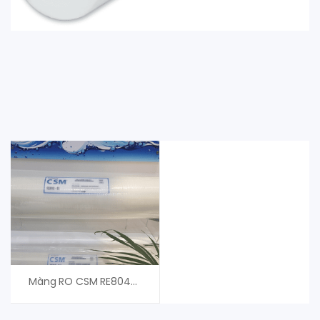
Màng RO CSM RE8040-BE – Màng RO Toray