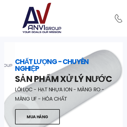
CHẤT LƯỢNG - CHUYÊN
NGHIỆP
SẢN PHẨM XỬ LÝ NƯỚC
LÕI LỌC - HẠT NHỰA ION - MÀNG RO -
MÀNG UF - HÓA CHẤT
MUA HÀNG