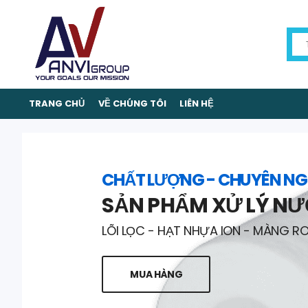
TRANG CHỦ
VỀ CHÚNG TÔI
LIÊN HỆ
CHẤT LƯỢNG - CHUYÊN NG
SẢN PHẨM XỬ LÝ N
LÕI LỌC - HẠT NHỰA ION - MÀNG R
MUA HÀNG