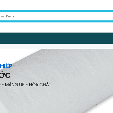
HIỆP
ƯỚC
O - MÀNG UF - HÓA CHẤT