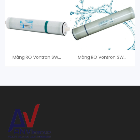
Màng RO Vontron SW8040HR-400 – Giá Tốt Cho Khách Hàng
Màng RO Vontron SW8040XHR-440 – Phân Phối Chính Hãng