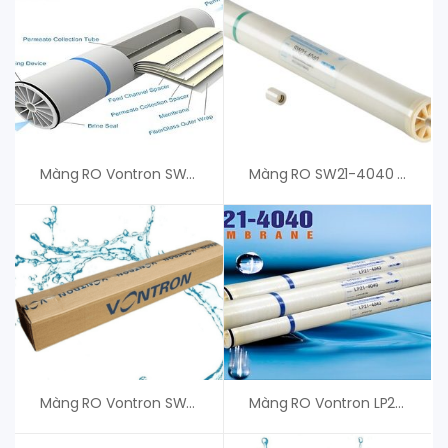
Màng RO Vontron SW8040XHR-400 – Giá Tốt
Màng RO SW21-4040 Vontron – Giá Tốt
Màng RO Vontron SW11-2521 – Chất Lượng Cao
Màng RO Vontron LP21-4040 – An Vi Group Cung Cấp