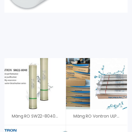
Màng RO SW22-8040 Vontron – An Vi Group Phân Phối
Màng RO Vontron ULP100 – An Vi Group Cung Cấp