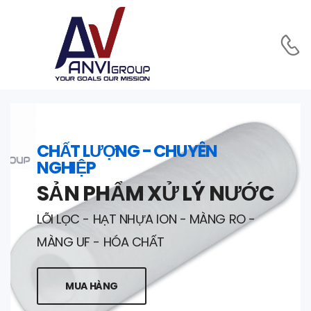
CHẤT LƯỢNG - CHUYÊN
NGHIỆP
SẢN PHẨM XỬ LÝ NƯỚC
LÕI LỌC - HẠT NHỰA ION - MÀNG RO -
MÀNG UF - HÓA CHẤT
MUA HÀNG