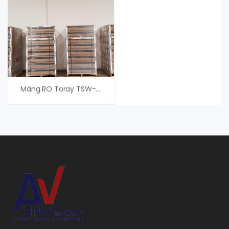
Màng RO Toray TSW-440LE – Phân Phối Chính Hãng