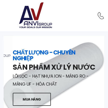
CHẤT LƯỢNG - CHUYÊN
NGHIỆP
SẢN PHẨM XỬ LÝ NƯỚC
LÕI LỌC - HẠT NHỰA ION - MÀNG RO -
MÀNG UF - HÓA CHẤT
MUA HÀNG