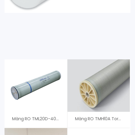
Màng RO TML20D-400 Toray – An Vi Group Cung Cấp
Màng RO TMH10A Toray – Giá Tốt