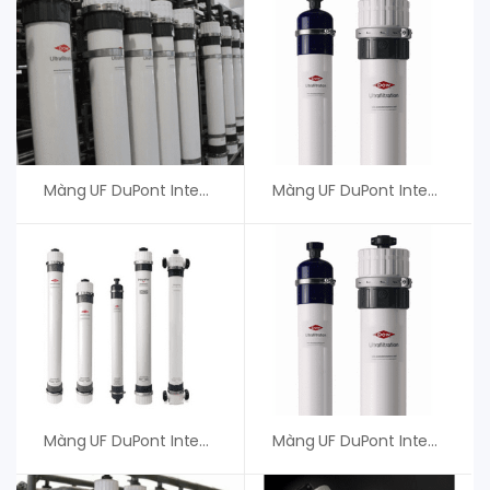
Màng UF DuPont IntegraTec MB PRO 82 R – An Vi Group
Màng UF DuPont IntegraTec SFD-2660
Màng UF DuPont IntegraTec XP 51 – Giá Tốt
Màng UF DuPont IntegraTec MB 80 – An Vi Group Cung Cấp