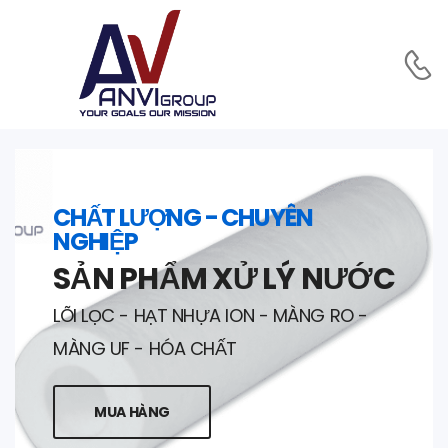
CHẤT LƯỢNG - CHUYÊN
NGHIỆP
SẢN PHẨM XỬ LÝ NƯỚC
LÕI LỌC - HẠT NHỰA ION - MÀNG RO -
MÀNG UF - HÓA CHẤT
MUA HÀNG