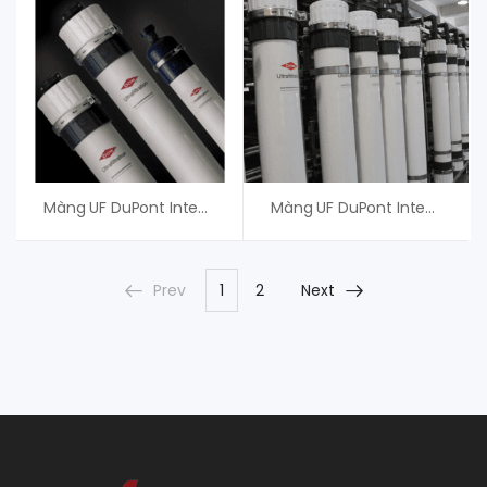
Màng UF DuPont IntegraTec XP 77 IG – Phân Phối Chính Hãng
Màng UF DuPont IntegraTec MB PRO 82 – An Vi Group Cung Cấp
Prev
1
2
Next