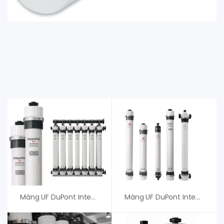
Màng UF DuPont IntegraTec MB 25 – An Vi Group
Màng UF DuPont IntegraTec MB 38 (Màng Siêu Lọc)-Giá Tốt