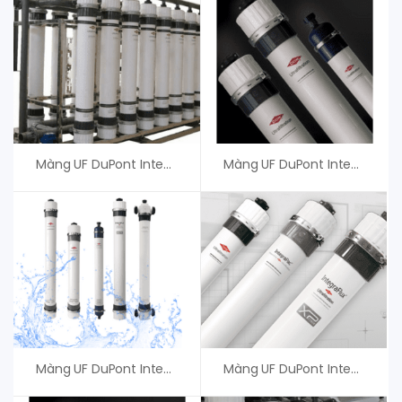
Màng UF DuPont IntegraTec XP 51 IP – Giá Tốt
Màng UF DuPont IntegraTec MB 40 – Giá Tốt Cho Khách Hàng
Màng UF DuPont IntegraTec OG-50 – An Vi Group Phân Phối
Màng UF DuPont IntegraTec MB 60 – An Vi Group Phân Phối