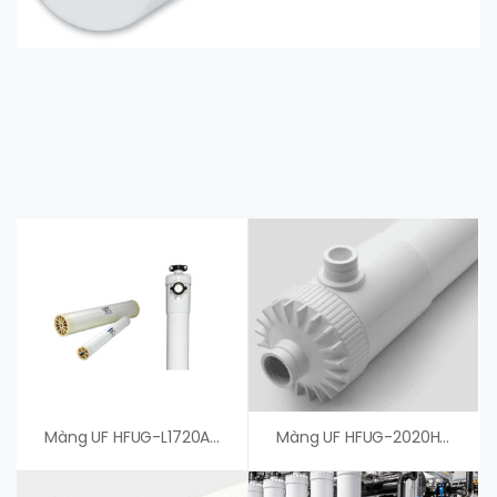
Màng UF HFUG-L1720AN – Màng UF Toray
Màng UF HFUG-2020HN – Toray – An Vi Group Phân Phối