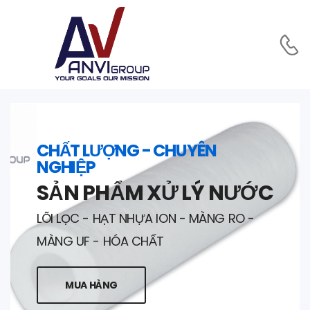
CHẤT LƯỢNG - CHUYÊN
NGHIỆP
SẢN PHẨM XỬ LÝ NƯỚC
LÕI LỌC - HẠT NHỰA ION - MÀNG RO -
MÀNG UF - HÓA CHẤT
MUA HÀNG