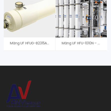
Màng UF HFUG-B2315AN – Màng UF Toray- Phân Phối Chính Hãng
Màng UF HFU-1010N – Màng UF Toray – An Vi Group Cung Cấp