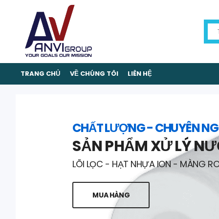
TRANG CHỦ
VỀ CHÚNG TÔI
LIÊN HỆ
CHẤT LƯỢNG - CHUYÊN NG
SẢN PHẨM XỬ LÝ N
LÕI LỌC - HẠT NHỰA ION - MÀNG R
MUA HÀNG