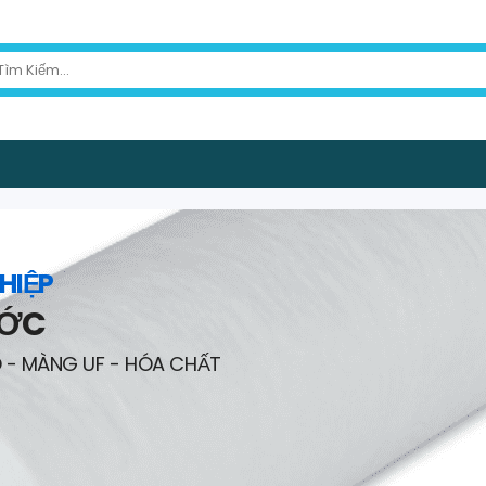
HIỆP
ƯỚC
O - MÀNG UF - HÓA CHẤT