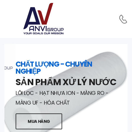
CHẤT LƯỢNG - CHUYÊN
NGHIỆP
SẢN PHẨM XỬ LÝ NƯỚC
LÕI LỌC - HẠT NHỰA ION - MÀNG RO -
MÀNG UF - HÓA CHẤT
MUA HÀNG