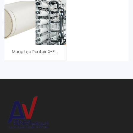
Màng Lọc Pentair X-Flow R120 – Màng UF Pentair