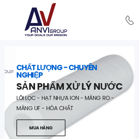
CHẤT LƯỢNG - CHUYÊN
NGHIỆP
SẢN PHẨM XỬ LÝ NƯỚC
LÕI LỌC - HẠT NHỰA ION - MÀNG RO -
MÀNG UF - HÓA CHẤT
MUA HÀNG