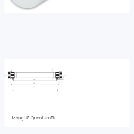
Màng UF QuantumFlux P0620-S – Màng UF LG Chem