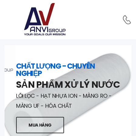
CHẤT LƯỢNG - CHUYÊN
NGHIỆP
SẢN PHẨM XỬ LÝ NƯỚC
LÕI LỌC - HẠT NHỰA ION - MÀNG RO -
MÀNG UF - HÓA CHẤT
MUA HÀNG