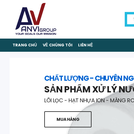
TRANG CHỦ
VỀ CHÚNG TÔI
LIÊN HỆ
CHẤT LƯỢNG - CHUYÊN NG
SẢN PHẨM XỬ LÝ N
LÕI LỌC - HẠT NHỰA ION - MÀNG R
MUA HÀNG