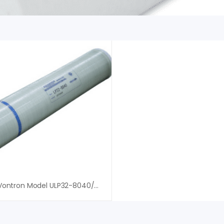
Màng RO Vontron Model ULP32-8040/31 – An Vi Group