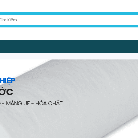
HIỆP
ƯỚC
O - MÀNG UF - HÓA CHẤT