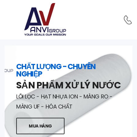
CHẤT LƯỢNG - CHUYÊN
NGHIỆP
SẢN PHẨM XỬ LÝ NƯỚC
LÕI LỌC - HẠT NHỰA ION - MÀNG RO -
MÀNG UF - HÓA CHẤT
MUA HÀNG