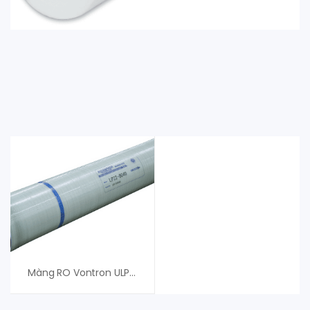
Màng RO Vontron ULP32-8040 – An Vi Group Nhập Khẩu