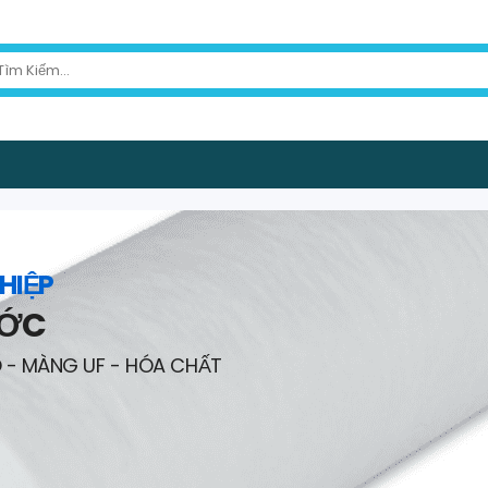
HIỆP
ƯỚC
O - MÀNG UF - HÓA CHẤT