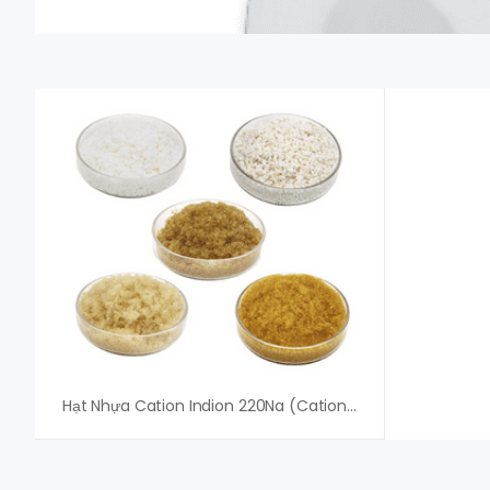
Hạt Nhựa Cation Indion 220Na (Cation Na+) – Ion Exchange