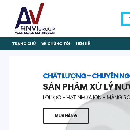
TRANG CHỦ
VỀ CHÚNG TÔI
LIÊN HỆ
CHẤT LƯỢNG - CHUYÊN NG
SẢN PHẨM XỬ LÝ N
LÕI LỌC - HẠT NHỰA ION - MÀNG R
MUA HÀNG