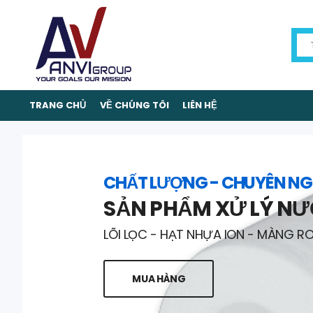
TRANG CHỦ
VỀ CHÚNG TÔI
LIÊN HỆ
CHẤT LƯỢNG - CHUYÊN NG
SẢN PHẨM XỬ LÝ N
LÕI LỌC - HẠT NHỰA ION - MÀNG R
MUA HÀNG