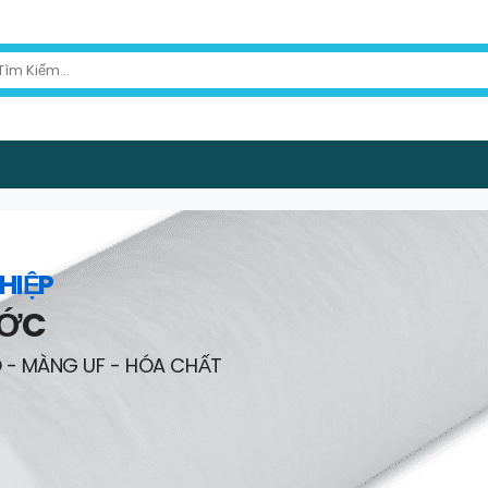
HIỆP
ƯỚC
O - MÀNG UF - HÓA CHẤT