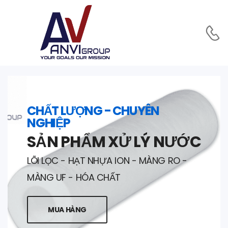
CHẤT LƯỢNG - CHUYÊN
NGHIỆP
SẢN PHẨM XỬ LÝ NƯỚC
LÕI LỌC - HẠT NHỰA ION - MÀNG RO -
MÀNG UF - HÓA CHẤT
MUA HÀNG