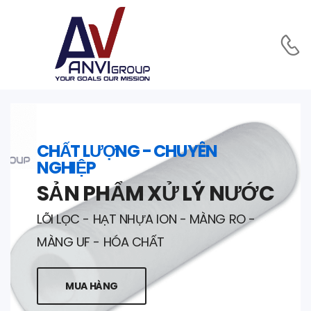
CHẤT LƯỢNG - CHUYÊN
NGHIỆP
SẢN PHẨM XỬ LÝ NƯỚC
LÕI LỌC - HẠT NHỰA ION - MÀNG RO -
MÀNG UF - HÓA CHẤT
MUA HÀNG