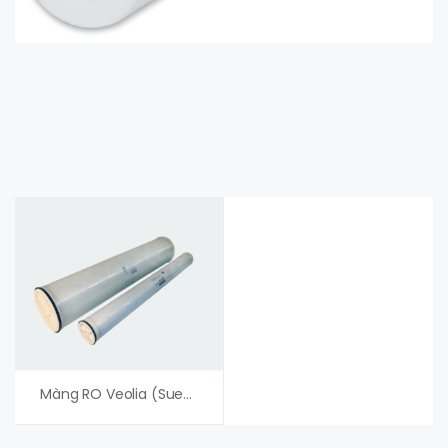
Màng RO Veolia (Suez) AK4040TM Series AK – An Vi Group