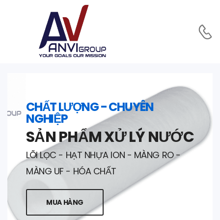
CHẤT LƯỢNG - CHUYÊN
NGHIỆP
SẢN PHẨM XỬ LÝ NƯỚC
LÕI LỌC - HẠT NHỰA ION - MÀNG RO -
MÀNG UF - HÓA CHẤT
MUA HÀNG