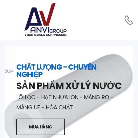
CHẤT LƯỢNG - CHUYÊN
NGHIỆP
SẢN PHẨM XỬ LÝ NƯỚC
LÕI LỌC - HẠT NHỰA ION - MÀNG RO -
MÀNG UF - HÓA CHẤT
MUA HÀNG