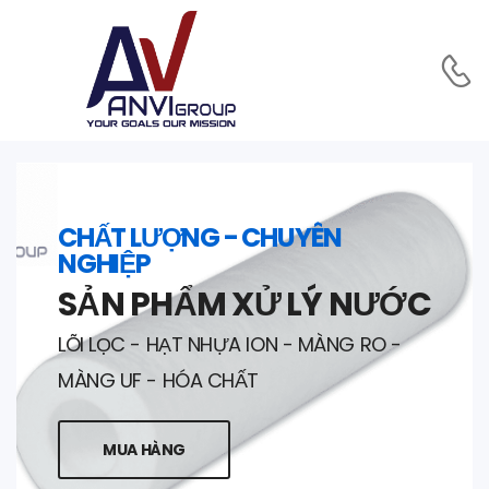
CHẤT LƯỢNG - CHUYÊN
NGHIỆP
SẢN PHẨM XỬ LÝ NƯỚC
LÕI LỌC - HẠT NHỰA ION - MÀNG RO -
MÀNG UF - HÓA CHẤT
MUA HÀNG