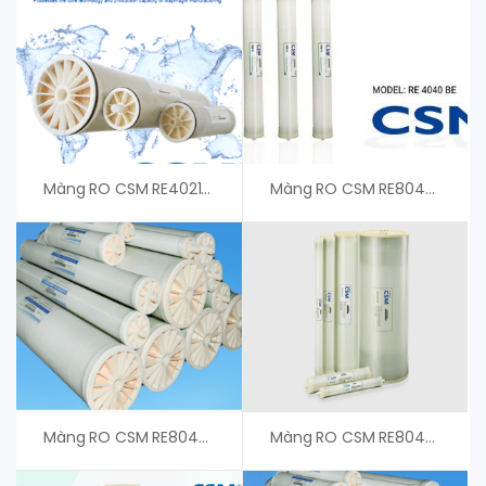
Màng RO CSM RE4021-BLN – An Vi Group Cung Cấp
Màng RO CSM RE8040-BLR- An Vi Group Phân Phối
Màng RO CSM RE8040-BLF440 – Giá Tốt
Màng RO CSM RE8040-BLF – Giá Tốt Cho Khách Hàng