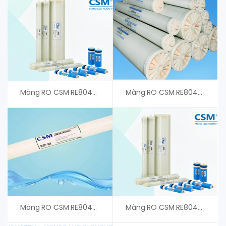
Màng RO CSM RE8040-BE34- Giá Tốt
Màng RO CSM RE8040-FLF34 – An Vi Group
Màng RO CSM RE8040-FLF440 Toray – Giá Tốt
Màng RO CSM RE8040-FLR – Phân Phối Chính Hãng