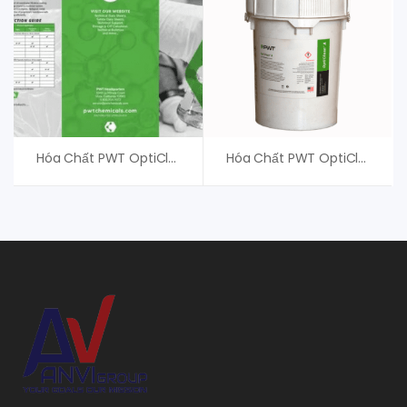
Hóa Chất PWT OptiClean N+, Hóa Chất CIP Màng
Hóa Chất PWT OptiClean B+, Tẩy Rửa Màng RO