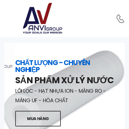
CHẤT LƯỢNG - CHUYÊN
NGHIỆP
SẢN PHẨM XỬ LÝ NƯỚC
LÕI LỌC - HẠT NHỰA ION - MÀNG RO -
MÀNG UF - HÓA CHẤT
MUA HÀNG