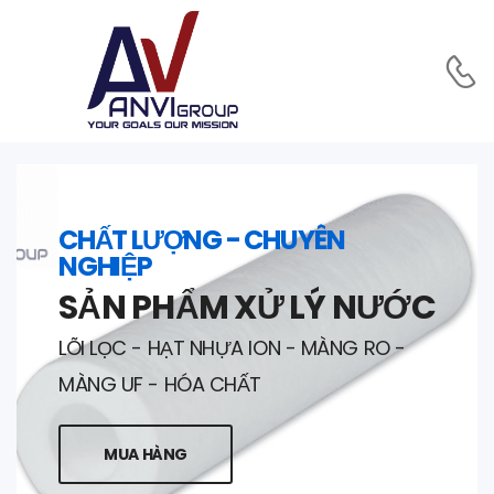
CHẤT LƯỢNG - CHUYÊN
NGHIỆP
SẢN PHẨM XỬ LÝ NƯỚC
LÕI LỌC - HẠT NHỰA ION - MÀNG RO -
MÀNG UF - HÓA CHẤT
MUA HÀNG