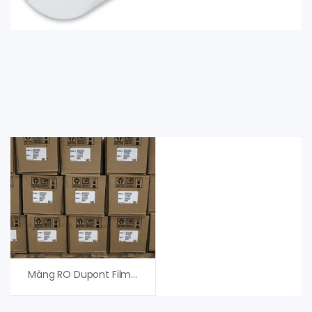
Màng RO Dupont FilmTec Eco Platinum-440i Dupont (USA)