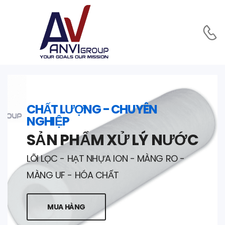
CHẤT LƯỢNG - CHUYÊN
NGHIỆP
SẢN PHẨM XỬ LÝ NƯỚC
LÕI LỌC - HẠT NHỰA ION - MÀNG RO -
MÀNG UF - HÓA CHẤT
MUA HÀNG