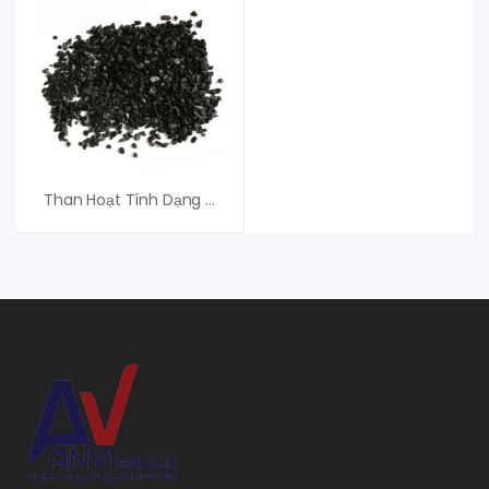
Than Hoạt Tính Dạng Hạt Ac(G) – An Vi Group Cung Cấp