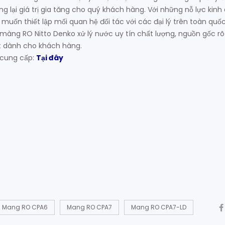
 lại giá trị gia tăng cho quý khách hàng. Với những nỗ lực kinh
 muốn thiết lập mối quan hệ đối tác với các đại lý trên toàn quốc
àng RO Nitto Denko xử lý nước uy tín chất lượng, nguồn gốc rõ
ốt dành cho khách hàng.
 cung cấp:
Tại đây
Mang RO CPA6
Mang RO CPA7
Mang RO CPA7-LD