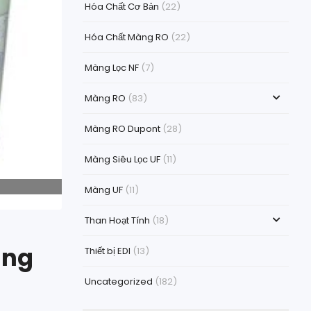
Hóa Chất Cơ Bản
(22)
Hóa Chất Màng RO
(22)
Màng Lọc NF
(7)
Màng RO
(83)
Màng RO Dupont
(28)
Màng Siêu Lọc UF
(11)
Màng UF
(11)
Than Hoạt Tính
(18)
ăng
Thiết bị EDI
(13)
Uncategorized
(182)