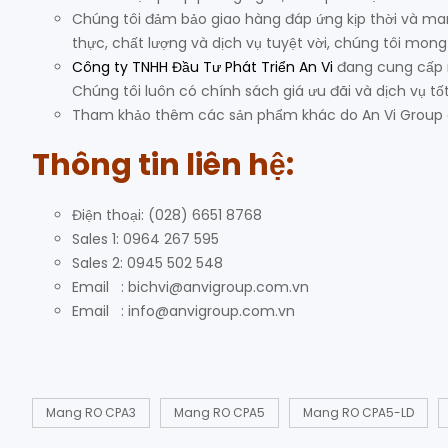
Chúng tôi đảm bảo giao hàng đáp ứng kịp thời và mang
thực, chất lượng và dịch vụ tuyệt vời, chúng tôi mong
Công ty TNHH Đầu Tư Phát Triển An Vi
đang cung cấp m
Chúng tôi luôn có chính sách giá ưu đãi và dịch vụ t
Tham khảo thêm các sản phẩm khác do An Vi Group
Thông tin liên hệ:
Điện thoại: (028) 6651 8768
Sales 1: 0964 267 595
Sales 2: 0945 502 548
Email : bichvi@anvigroup.com.vn
Email : info@anvigroup.com.vn
Mang RO CPA3
Mang RO CPA5
Mang RO CPA5-LD