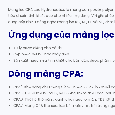
Màng lọc CPA của Hydranautics là màng composite polyamid
tiêu chuẩn tinh khiết cao cho nhiều ứng dụng. Với giải phá
cung cấp nhiều công nghệ màng lọc RO, NF, UF và MF, đảm b
Ứng dụng của màng lọc
Xử lý nước giếng cho đô thị
Cấp nước nồi hơi nhà máy điện
Sản xuất nước siêu tinh khiết cho bán dẫn, dược phẩm,
Dòng màng CPA:
CPA3: Khả năng chịu đựng tốt với nước lợ, loại bỏ muối c
CPA5: Tối ưu loại bỏ muối, lưu lượng thẩm thấu cao, phù 
CPA6: Thế hệ thứ năm, dành cho nước lợ mặn, TDS rất th
CPA7: Màng CPA thứ sáu, loại bỏ muối vượt trội trong ng