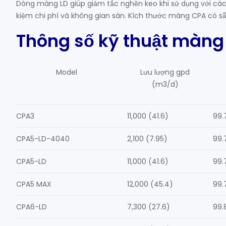
Dòng màng LD giúp giảm tắc nghẽn keo khi sử dụng với các h
kiệm chi phí và không gian sàn. Kích thước màng CPA có sẵ
Thông số kỹ thuật màng 
Model
Lưu lượng gpd
(m3/d)
CPA3
11,000 (41.6)
99.
CPA5-LD-4040
2,100 (7.95)
99.
CPA5-LD
11,000 (41.6)
99.
CPA5 MAX
12,000 (45.4)
99.
CPA6-LD
7,300 (27.6)
99.