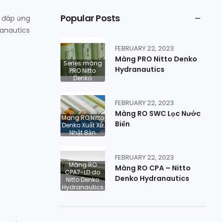
Popular Posts
, đáp ứng
ranautics
FEBRUARY 22, 2023
Màng PRO Nitto Denko
Series màng
Hydranautics
PRO Nitto
Denko
FEBRUARY 22, 2023
Màng RO SWC Lọc Nước
Mang RO Nitto
Biển
Denko Xuất Xứ
Nhật Bản
FEBRUARY 22, 2023
Màng RO
Màng RO CPA – Nitto
CPA7-LD do
Denko Hydranautics
Nitto Denko
Hydranautics