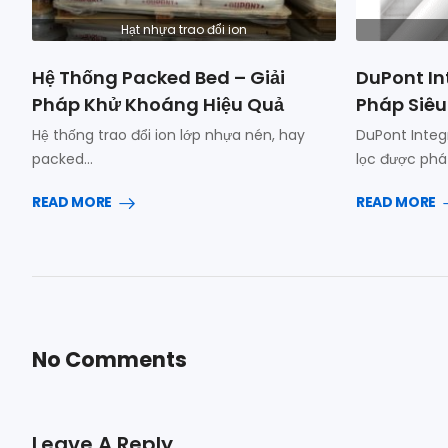
Hạt nhựa trao đổi ion
Hệ Thống Packed Bed – Giải
DuPont In
Pháp Khử Khoáng Hiệu Quả
Pháp Siêu
Hệ thống trao đổi ion lớp nhựa nén, hay
DuPont Integ
packed…
lọc được phá
READ MORE
READ MORE
No Comments
Leave A Reply