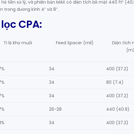
ệ tiền xử lý, và phiên bản MAX có diện tích bề mặt 440 ft² (40,9
n trong đường kính 4” và 8”.
lọc CPA:
Tỉ lệ khử muối
Feed Spacer (mil)
Diện tích 
(m
7%
34
400 (37.2)
7%
34
80 (7.4)
7%
34
400 (37.2)
7%
26-28
440 (40.9)
8%
34
400 (37.2)