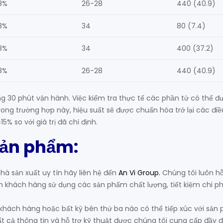
8%
26-28
440 (40.9)
8%
34
80 (7.4)
8%
34
400 (37.2)
8%
26-28
440 (40.9)
ng 30 phút vận hành. Việc kiểm tra thực tế các phần tử có thể đ
trong trường hợp này, hiệu suất sẽ được chuẩn hóa trở lại các điều
 so với giá trị đã chỉ định.
sản phẩm:
à sản xuất uy tín hãy liên hệ đến
An Vi Group
.
Chúng tôi luôn hỗ
hách hàng sử dụng các sản phẩm chất lượng, tiết kiệm chi ph
, khách hàng hoặc bất kỳ bên thứ ba nào có thể tiếp xúc với sản
 cả thông tin và hỗ trợ kỹ thuật được chúng tôi cung cấp đầy đ