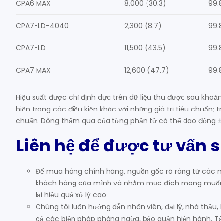
CPA6 MAX
8,000 (30.3)
99.
CPA7-LD-4040
2,300 (8.7)
99.
CPA7-LD
11,500 (43.5)
99.
CPA7 MAX
12,600 (47.7)
99.
Hiệu suất được chỉ định dựa trên dữ liệu thu được sau khoả
hiện trong các điều kiện khác với những giá trị tiêu chuẩn; 
chuẩn. Dòng thấm qua của từng phần tử có thể dao động ±15%
Liên hệ để được tư vấn 
Để mua hàng chính hãng, nguồn gốc rõ ràng từ các nh
khách hàng của mình và nhằm mục đích mong muốn k
lại hiệu quả xử lý cao
Chúng tôi luôn hướng dẫn nhân viên, đại lý, nhà thầu
cả các biện pháp phòng ngừa, bảo quản hiện hành. Tất