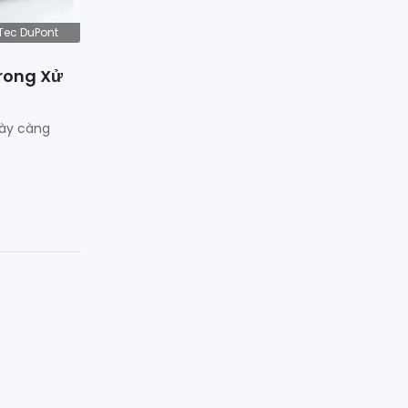
Tec DuPont
rong Xử
gày càng