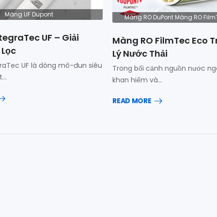
Màng UF Dupont
Màng RO DuPont Màng RO Film
tegraTec UF – Giải
Màng RO FilmTec Eco T
 Lọc
Lý Nước Thải
raTec UF là dòng mô-đun siêu
Trong bối cảnh nguồn nước n
t…
khan hiếm và…
READ MORE