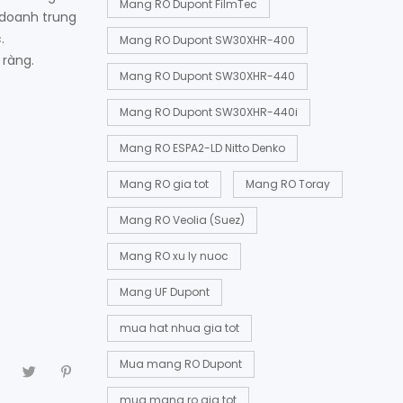
Mang RO Dupont FilmTec
 doanh trung
.
Mang RO Dupont SW30XHR-400
 ràng.
Mang RO Dupont SW30XHR-440
Mang RO Dupont SW30XHR-440i
Mang RO ESPA2-LD Nitto Denko
Mang RO gia tot
Mang RO Toray
Mang RO Veolia (Suez)
Mang RO xu ly nuoc
Mang UF Dupont
mua hat nhua gia tot
Mua mang RO Dupont
mua mang ro gia tot