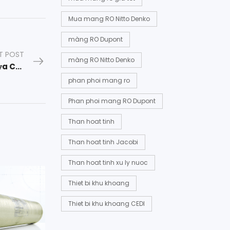
Mua mang RO Nitto Denko
màng RO Dupont
T POST
màng RO Nitto Denko
Tại Sao Hệ Thống Thẩm Thấu Ngược (RO) Là Lựa Chọn Tốt Nhất Cho Nước Đóng Chai Chất Lượng Cao?
phan phoi mang ro
Phan phoi mang RO Dupont
Than hoat tinh
Than hoat tinh Jacobi
Than hoat tinh xu ly nuoc
Thiet bi khu khoang
Thiet bi khu khoang CEDI