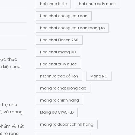
hat nhua trilite
hat nhua xu ly nuoc
Hoa chat chong cau can
hoa chat chong cau can mang ro
Hoa chat Flocon 260
Hoa chat mang RO
ược thực
Hoa chat xu ly nuoc
 kiện tiêu
hạt nhựa trao đổi ion
Mang RO
mang ro chat luong cao
mang ro chinh hang
 trợ cho
í, và mang
Mang RO CPA5-LD
mang ro dupont chinh hang
 phẩm về tất
ủ rõ ràng.