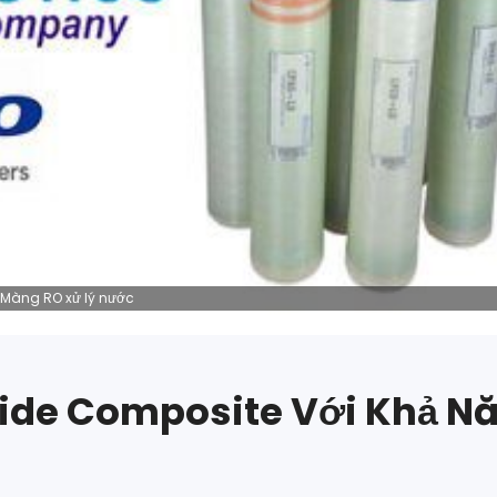
Màng RO xử lý nước
ide Composite Với Khả N