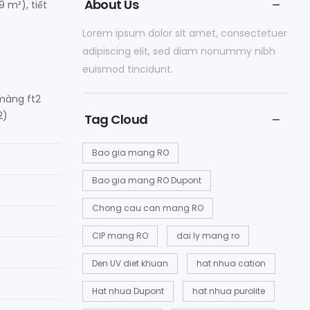
About Us
 m²), tiết
Lorem ipsum dolor sit amet, consectetuer
adipiscing elit, sed diam nonummy nibh
euismod tincidunt.
màng ft2
2)
Tag Cloud
Bao gia mang RO
Bao gia mang RO Dupont
Chong cau can mang RO
CIP mang RO
dai ly mang ro
Den UV diet khuan
hat nhua cation
Hat nhua Dupont
hat nhua purolite