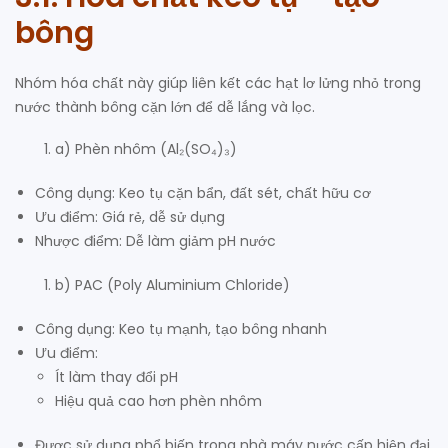
bông
Nhóm hóa chất này giúp liên kết các hạt lơ lửng nhỏ trong
nước thành bông cặn lớn để dễ lắng và lọc.
a) Phèn nhôm (Al₂(SO₄)₃)
Công dụng: Keo tụ cặn bẩn, đất sét, chất hữu cơ
Ưu điểm: Giá rẻ, dễ sử dụng
Nhược điểm: Dễ làm giảm pH nước
b) PAC (Poly Aluminium Chloride)
Công dụng: Keo tụ mạnh, tạo bông nhanh
Ưu điểm:
Ít làm thay đổi pH
Hiệu quả cao hơn phèn nhôm
Được sử dụng phổ biến trong nhà máy nước cấp hiện đại