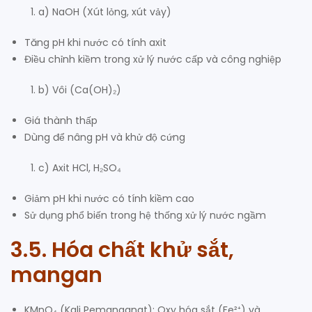
a) NaOH (Xút lỏng, xút vảy)
Tăng pH khi nước có tính axit
Điều chỉnh kiềm trong xử lý nước cấp và công nghiệp
b) Vôi (Ca(OH)₂)
Giá thành thấp
Dùng để nâng pH và khử độ cứng
c) Axit HCl, H₂SO₄
Giảm pH khi nước có tính kiềm cao
Sử dụng phổ biến trong hệ thống xử lý nước ngầm
3.5. Hóa chất khử sắt,
mangan
KMnO₄ (Kali Pemanganat): Oxy hóa sắt (Fe²⁺) và