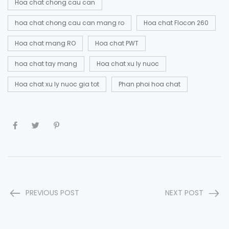
Hoa chat chong cau can
hoa chat chong cau can mang ro
Hoa chat Flocon 260
Hoa chat mang RO
Hoa chat PWT
hoa chat tay mang
Hoa chat xu ly nuoc
Hoa chat xu ly nuoc gia tot
Phan phoi hoa chat
PREVIOUS POST
NEXT POST