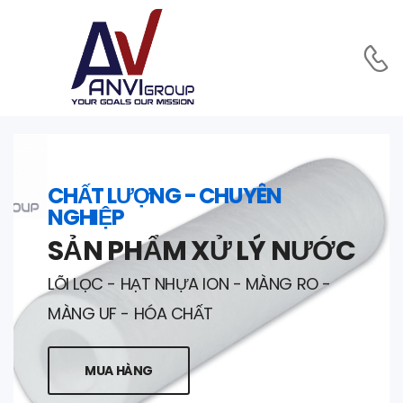
CHẤT LƯỢNG - CHUYÊN
NGHIỆP
SẢN PHẨM XỬ LÝ NƯỚC
LÕI LỌC - HẠT NHỰA ION - MÀNG RO -
MÀNG UF - HÓA CHẤT
MUA HÀNG