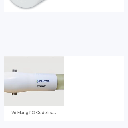
Vỏ Màng RO Codeline 80H100 Pentair USA – Chất Lượng Cao