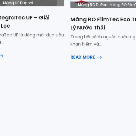
Màng UF Dupont
Màng RO DuPont Màng RO Film
tegraTec UF – Giải
Màng RO FilmTec Eco T
 Lọc
Lý Nước Thải
raTec UF là dòng mô-đun siêu
Trong bối cảnh nguồn nước n
t…
khan hiếm và…
READ MORE