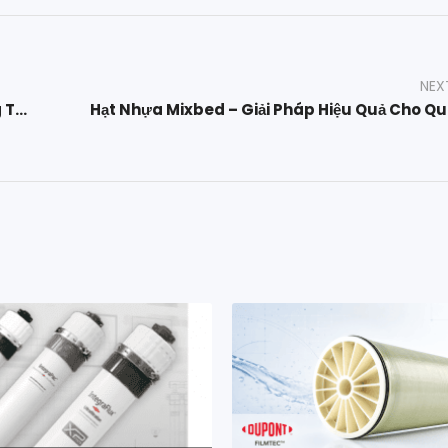
NEX
Nhựa Trao Đổi Anion Gốc Bazơ Mạnh – Ứng Dụng Trong Xử Lý Nước