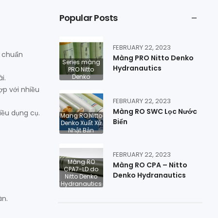
Popular Posts
FEBRUARY 22, 2023
u chuẩn
Màng PRO Nitto Denko
Series màng
Hydranautics
PRO Nitto
Denko
i.
ợp với nhiều
FEBRUARY 22, 2023
Màng RO SWC Lọc Nước
iều dụng cụ.
Mang RO Nitto
Biển
Denko Xuất Xứ
Nhật Bản
FEBRUARY 22, 2023
Màng RO
Màng RO CPA – Nitto
CPA7-LD do
Denko Hydranautics
Nitto Denko
Hydranautics
àn.