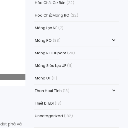
Hóa Chất Cơ Bản
(22)
Hóa Chất Màng RO
(22)
Màng Lọc NF
(7)
Màng RO
(83)
Màng RO Dupont
(28)
Màng Siêu Lọc UF
(11)
Màng UF
(11)
Than Hoạt Tính
(18)
Thiết bị EDI
(13)
Uncategorized
(182)
 đột phá và