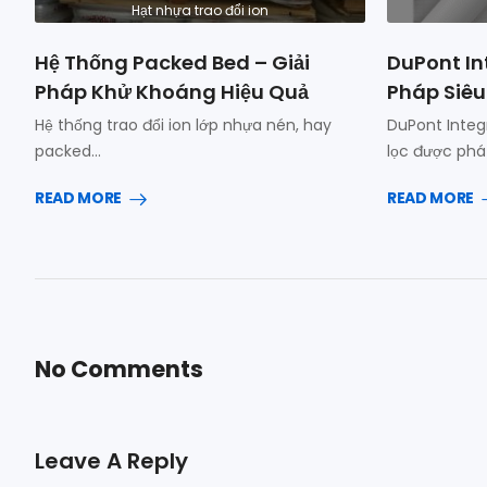
Hạt nhựa trao đổi ion
Hệ Thống Packed Bed – Giải
DuPont In
Pháp Khử Khoáng Hiệu Quả
Pháp Siêu
Hệ thống trao đổi ion lớp nhựa nén, hay
DuPont Integ
packed…
lọc được phá
READ MORE
READ MORE
No Comments
Leave A Reply