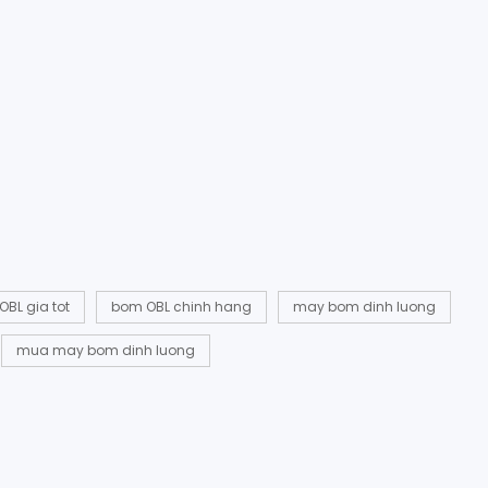
BL gia tot
bom OBL chinh hang
may bom dinh luong
mua may bom dinh luong