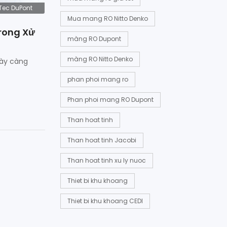
Tec DuPont
Mua mang RO Nitto Denko
rong Xử
màng RO Dupont
màng RO Nitto Denko
gày càng
phan phoi mang ro
Phan phoi mang RO Dupont
Than hoat tinh
Than hoat tinh Jacobi
Than hoat tinh xu ly nuoc
Thiet bi khu khoang
Thiet bi khu khoang CEDI