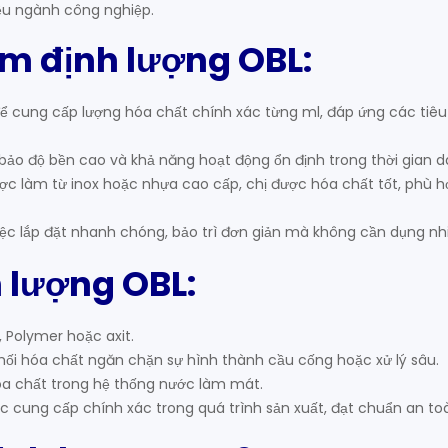
iều ngành công nghiệp.
ơm định lượng OBL:
để cung cấp lượng hóa chất chính xác từng ml, đáp ứng các tiê
ảo độ bền cao và khả năng hoạt động ổn định trong thời gian dà
ợc làm từ inox hoặc nhựa cao cấp, chị được hóa chất tốt, phù h
việc lắp đặt nhanh chóng, bảo trì đơn giản mà không cần dụng nh
 lượng OBL:
 Polymer hoặc axit.
ối hóa chất ngăn chặn sự hình thành cầu cống hoặc xử lý sâu.
óa chất trong hệ thống nước làm mát.
cung cấp chính xác trong quá trình sản xuất, đạt chuẩn an to