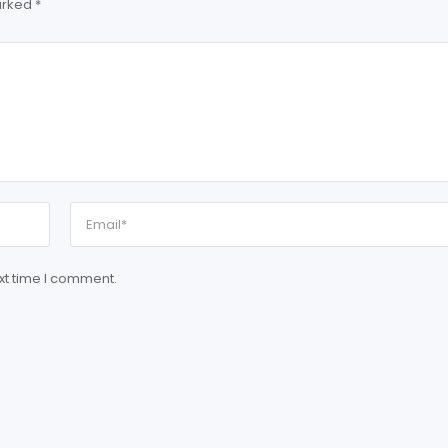
arked
*
xt time I comment.