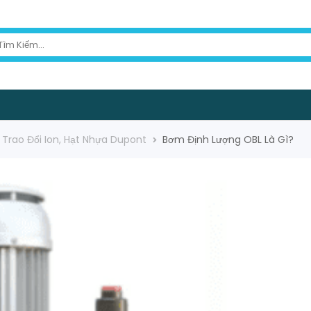
 Trao Đổi Ion
,
Hạt Nhựa Dupont
Bơm Định Lượng OBL Là Gì?