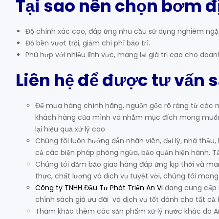
Tại sao nên chọn bơm đ
Độ chính xác cao, đáp ứng nhu cầu sử dụng nghiêm ngặ
Độ bền vượt trội, giảm chi phí bảo trì.
Phù hợp với nhiều lĩnh vực, mang lại giá trị cao cho doan
Liên hệ để được tư vấn 
Để mua hàng chính hãng, nguồn gốc rõ ràng từ các nh
khách hàng của mình và nhằm mục đích mong muốn k
lại hiệu quả xử lý cao
Chúng tôi luôn hướng dẫn nhân viên, đại lý, nhà thầu
cả các biện pháp phòng ngừa, bảo quản hiện hành. Tất
Chúng tôi đảm bảo giao hàng đáp ứng kịp thời và mang
thực, chất lượng và dịch vụ tuyệt vời, chúng tôi mong
Công ty TNHH Đầu Tư Phát Triển An Vi
đang cung cấp b
chính sách giá ưu đãi và dịch vụ tốt dành cho tất cả
Tham khảo thêm các sản phẩm xử lý nước khác do A