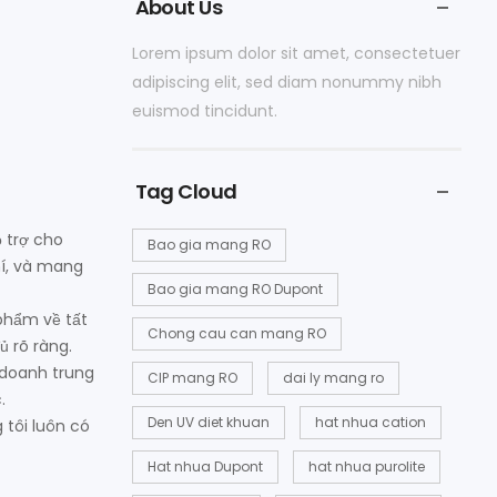
About Us
Lorem ipsum dolor sit amet, consectetuer
adipiscing elit, sed diam nonummy nibh
euismod tincidunt.
Tag Cloud
 trợ cho
Bao gia mang RO
í, và mang
Bao gia mang RO Dupont
 phẩm về tất
Chong cau can mang RO
ủ rõ ràng.
 doanh trung
CIP mang RO
dai ly mang ro
.
Den UV diet khuan
hat nhua cation
 tôi luôn có
Hat nhua Dupont
hat nhua purolite