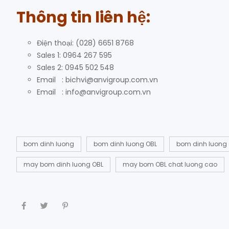
Thông tin liên hệ:
Điện thoại: (028) 6651 8768
Sales 1: 0964 267 595
Sales 2: 0945 502 548
Email : bichvi@anvigroup.com.vn
Email : info@anvigroup.com.vn
bom dinh luong
bom dinh luong OBL
bom dinh luong O
may bom dinh luong OBL
may bom OBL chat luong cao