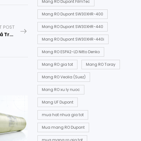
Mang RO Dupont FilmTec
Mang RO Dupont SW30XHR-400
Mang RO Dupont SW30XHR-440
T POST
Hạt Nhựa Mixbed – Giải Pháp Hiệu Quả Cho Quá Trình Lọc Và Làm Mềm Nước
Mang RO Dupont SW30XHR-440i
Mang RO ESPA2-LD Nitto Denko
Mang RO gia tot
Mang RO Toray
Mang RO Veolia (Suez)
Mang RO xu ly nuoc
Mang UF Dupont
mua hat nhua gia tot
Mua mang RO Dupont
mua mang ro gia tot