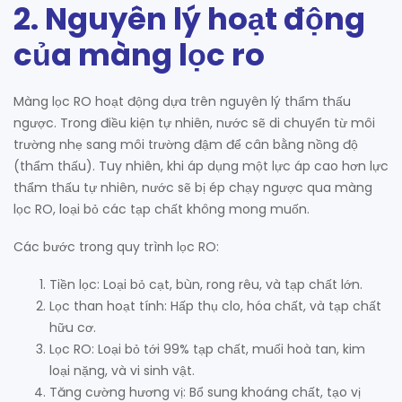
2. Nguyên lý hoạt động
của màng lọc ro
Màng lọc RO hoạt động dựa trên nguyên lý thẩm thấu
ngược. Trong điều kiện tự nhiên, nước sẽ di chuyển từ môi
trường nhẹ sang môi trường đậm để cân bằng nồng độ
(thẩm thấu). Tuy nhiên, khi áp dụng một lực áp cao hơn lực
thẩm thấu tự nhiên, nước sẽ bị ép chạy ngược qua màng
lọc RO, loại bỏ các tạp chất không mong muốn.
Các bước trong quy trình lọc RO:
Tiền lọc: Loại bỏ cạt, bùn, rong rêu, và tạp chất lớn.
Lọc than hoạt tính: Hấp thụ clo, hóa chất, và tạp chất
hữu cơ.
Lọc RO: Loại bỏ tới 99% tạp chất, muối hoà tan, kim
loại nặng, và vi sinh vật.
Tăng cường hương vị: Bổ sung khoáng chất, tạo vị