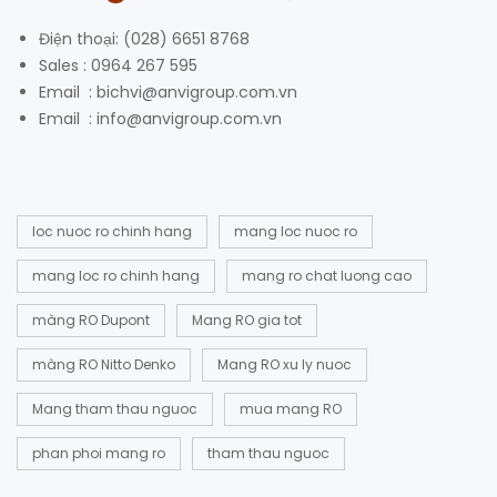
Điện thoại: (028) 6651 8768
Sales : 0964 267 595
Email : bichvi@anvigroup.com.vn
Email : info@anvigroup.com.vn
loc nuoc ro chinh hang
mang loc nuoc ro
mang loc ro chinh hang
mang ro chat luong cao
màng RO Dupont
Mang RO gia tot
màng RO Nitto Denko
Mang RO xu ly nuoc
Mang tham thau nguoc
mua mang RO
phan phoi mang ro
tham thau nguoc